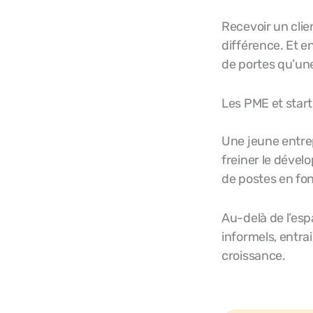
Recevoir un clie
différence. Et e
de portes qu’une
Les PME et start
Une jeune entrep
freiner le déve
de postes en fonc
Au-delà de l’espa
informels, entra
croissance.