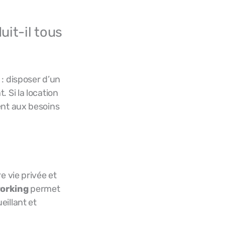
uit-il tous
: disposer d’un
 Si la location
ent aux besoins
e vie privée et
working
permet
eillant et