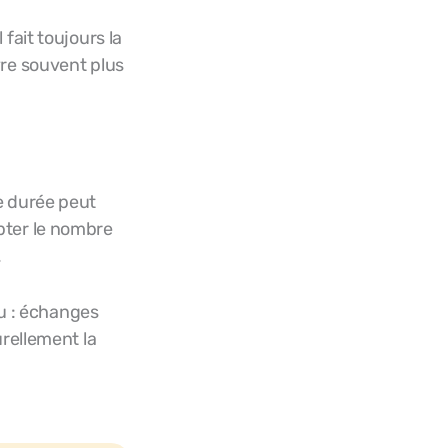
fait toujours la
vre souvent plus
e durée peut
pter le nombre
.
eu : échanges
urellement la