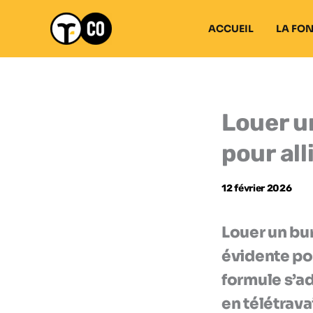
Aller
au
ACCUEIL
LA FO
contenu
Louer u
pour all
12 février 2026
Louer un bu
évidente pou
formule s’ad
en télétrava