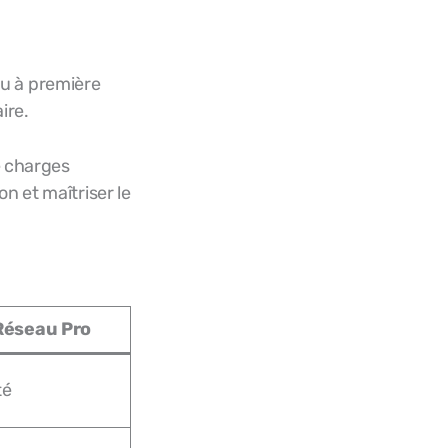
nu à première
ire.
de charges
n et maîtriser le
Réseau Pro
té