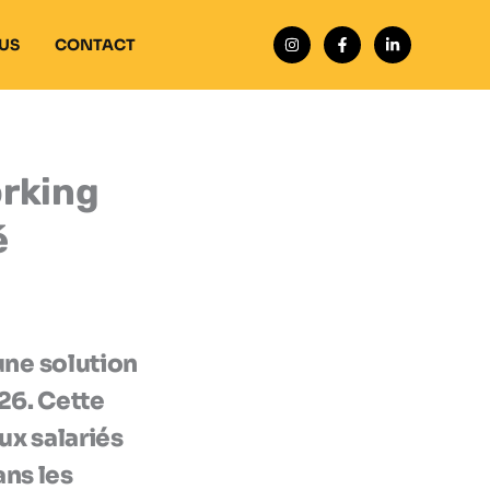
US
CONTACT
orking
é
une solution
026. Cette
ux salariés
ans les